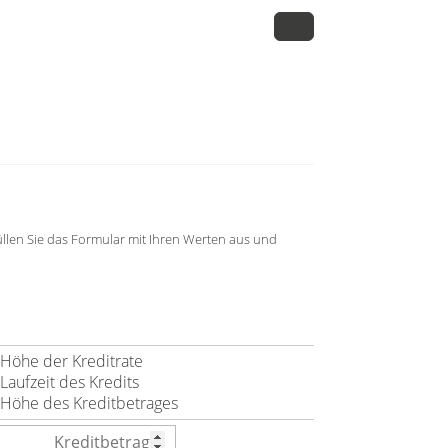
üllen Sie das Formular mit Ihren Werten aus und
Höhe der Kreditrate
Laufzeit des Kredits
Höhe des Kreditbetrages