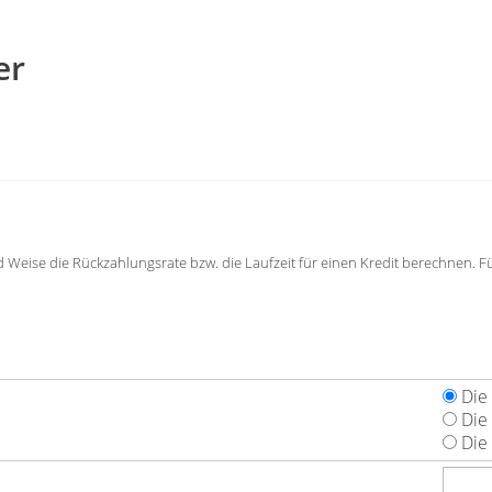
er
Weise die Rückzahlungsrate bzw. die Laufzeit für einen Kredit berechnen. F
Die 
Die 
Die 