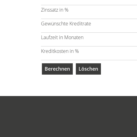
Zinssatz in %
Gewünschte Kreditrate
Laufzeit in Monaten
Kreditkosten in %