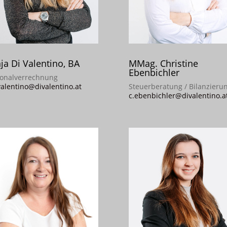
ja Di Valentino, BA
MMag. Christine
Ebenbichler
sonalverrechnung
valentino@divalentino.at
Steuerberatung / Bilanzieru
c.ebenbichler@divalentino.a