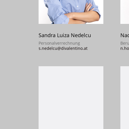
Sandra Luiza Nedelcu
Nad
Personalverrechnung
Beru
s.nedelcu@divalentino.at
n.ho