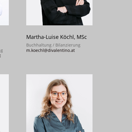
Martha-Luise Köchl, MSc
Buchhaltung / Bilanzierung
ng
m.koechl@divalentino.at
t