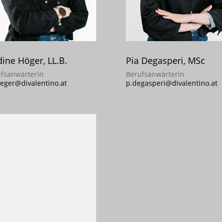
ine Höger, LL.B.
Pia Degasperi, MSc
fsanwärterin
Berufsanwärterin
eger@divalentino.at
p.degasperi@divalentino.at