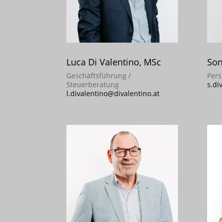
Luca Di Valentino, MSc
Son
Geschäftsführung /
Per
Steuerberatung
s.di
l.divalentino@divalentino.at