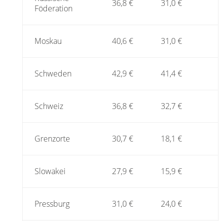
36,8 €
31,0 €
Föderation
Moskau
40,6 €
31,0 €
Schweden
42,9 €
41,4 €
Schweiz
36,8 €
32,7 €
Grenzorte
30,7 €
18,1 €
Slowakei
27,9 €
15,9 €
Pressburg
31,0 €
24,0 €