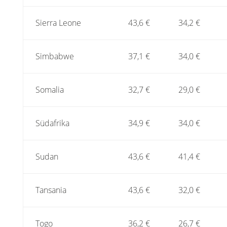
Sierra Leone
43,6 €
34,2 €
Simbabwe
37,1 €
34,0 €
Somalia
32,7 €
29,0 €
Südafrika
34,9 €
34,0 €
Sudan
43,6 €
41,4 €
Tansania
43,6 €
32,0 €
Togo
36,2 €
26,7 €