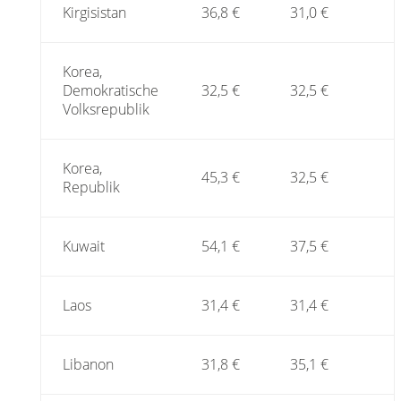
Kirgisistan
36,8 €
31,0 €
Korea,
Demokratische
32,5 €
32,5 €
Volksrepublik
Korea,
45,3 €
32,5 €
Republik
Kuwait
54,1 €
37,5 €
Laos
31,4 €
31,4 €
Libanon
31,8 €
35,1 €