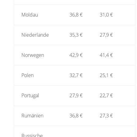
Moldau
36,8 €
31,0 €
Niederlande
35,3 €
27,9 €
Norwegen
42,9 €
41,4 €
Polen
32,7 €
25,1 €
Portugal
27,9 €
22,7 €
Rumänien
36,8 €
27,3 €
Russische