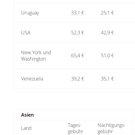
Uruguay
33,1 €
25,1 €
USA
52,3 €
42,9 €
New York und
65,4 €
51,0 €
Washington
Venezuela
39,2 €
35,1 €
Asien
Tages-
Nächtigungs-
Land
gebühr
gebühr