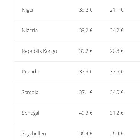
Niger
39,2 €
21,1 €
Nigeria
39,2 €
34,2 €
Republik Kongo
39,2 €
26,8 €
Ruanda
37,9 €
37,9 €
Sambia
37,1 €
34,0 €
Senegal
49,3 €
31,2 €
Seychellen
36,4 €
36,4 €