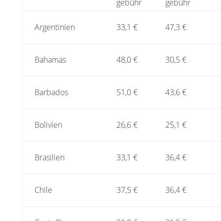
gebühr
gebühr
Argentinien
33,1 €
47,3 €
Bahamas
48,0 €
30,5 €
Barbados
51,0 €
43,6 €
Bolivien
26,6 €
25,1 €
Brasilien
33,1 €
36,4 €
Chile
37,5 €
36,4 €