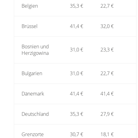
Belgien
35,3 €
22,7 €
Brüssel
41,4 €
32,0 €
Bosnien und
31,0 €
23,3 €
Herzigowina
Bulgarien
31,0 €
22,7 €
Dänemark
41,4 €
41,4 €
Deutschland
35,3 €
27,9 €
Grenzorte
30,7 €
18,1 €