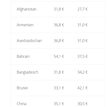
Afghanistan
31,8 €
27,7 €
Armenien
36,8 €
31,0 €
Aserbaidschan
36,8 €
31,0 €
Bahrain
54,1 €
37,5 €
Bangladesch
31,8 €
34,2 €
Brunei
33,1 €
42,1 €
China
35,1 €
30,5 €