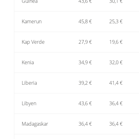
Guinea
43,6 €
30,1 €
Kamerun
45,8 €
25,3 €
Kap Verde
27,9 €
19,6 €
Kenia
34,9 €
32,0 €
Liberia
39,2 €
41,4 €
Libyen
43,6 €
36,4 €
Madagaskar
36,4 €
36,4 €