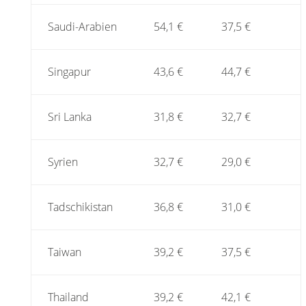
Saudi-Arabien
54,1 €
37,5 €
Singapur
43,6 €
44,7 €
Sri Lanka
31,8 €
32,7 €
Syrien
32,7 €
29,0 €
Tadschikistan
36,8 €
31,0 €
Taiwan
39,2 €
37,5 €
Thailand
39,2 €
42,1 €