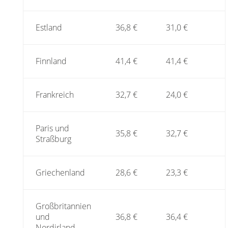
Estland
36,8 €
31,0 €
Finnland
41,4 €
41,4 €
Frankreich
32,7 €
24,0 €
Paris und
35,8 €
32,7 €
Straßburg
Griechenland
28,6 €
23,3 €
Großbritannien
und
36,8 €
36,4 €
Nordirland