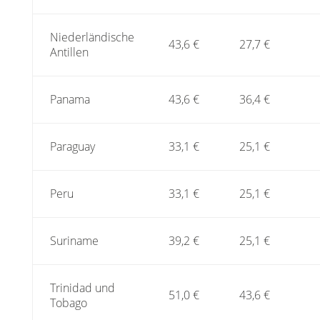
Niederländische
43,6 €
27,7 €
Antillen
Panama
43,6 €
36,4 €
Paraguay
33,1 €
25,1 €
Peru
33,1 €
25,1 €
Suriname
39,2 €
25,1 €
Trinidad und
51,0 €
43,6 €
Tobago