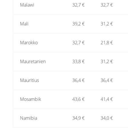
Malawi
32,7 €
32,7 €
Mali
39,2 €
31,2 €
Marokko
32,7 €
21,8 €
Mauretanien
33,8 €
31,2 €
Mauritius
36,4 €
36,4 €
Mosambik
43,6 €
41,4 €
Namibia
34,9 €
34,0 €