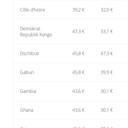
Côte d‘lvoire
39,2 €
32,0 €
Demokrat.
47,3 €
33,1 €
Republik Kongo
Dschibuti
45,8 €
47,3 €
Gabun
45,8 €
39,9 €
Gambia
43,6 €
30,1 €
Ghana
43,6 €
30,1 €