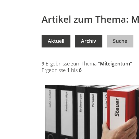
Artikel zum Thema: 
Aktuell
Archiv
Suche
9
Ergebnisse zum Thema
"Miteigentum"
Ergebnisse
1
bis
6