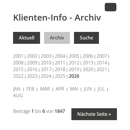
Klienten-Info - Archiv
Aktuell
Archiv
Suche
2001
2002
2003
2004
2005
2006
2007
|
|
|
|
|
|
|
2008
2009
2010
2011
2012
2013
2014
|
|
|
|
|
|
|
2015
2016
2017
2018
2019
2020
2021
|
|
|
|
|
|
|
2022
2023
2024
2025
2026
|
|
|
|
JAN
FEB
MÄR
APR
MAI
JUN
JUL
|
|
|
|
|
|
|
AUG
Beiträge
1
bis
6
von
1847
Nächste Seite »