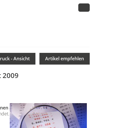
ruck - Ansicht
Artikel empfehlen
t 2009
onen
ndet.