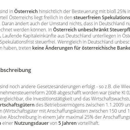
sind in
Österreich
hinsichtlich der Besteuerung mit bloß 25% im
eil Österreichs liegt freilich in den
steuerfreien Spekulatio
d. Daran ändert auch der Umstand nichts, dass in Deutschland 
echnet werden können. In
Österreich unbeschränkt Steuerpfl
.
Laufende Kapitaleinkünfte aus Deutschland unterliegen in Ös
pekulationsfrist steuerfrei. Wenngleich in Deutschland unbesc
rn haben, treten
keine Änderungen für österreichische Bank
Abschreibung
sind noch andere Gesetzesänderungen erfolgt - so z.B. die Wi
ernehmensteuerreform 2008 abgeschafft worden war (siehe KI 0
vergleichbar, die Investitionstätigkeit und das Wirtschaftswach
rtschaftsgütern
des Betriebsvermögens zwischen 1.1.2009 un
n (Wirtschaftsgüter mit Anschaffungskosten zwischen 150 und
ssive Abschreibung in einem Jahr maximal 25% der Anschaffungs
b
einer
Nutzungsdauer
von
5 Jahren
vorteilhaft.