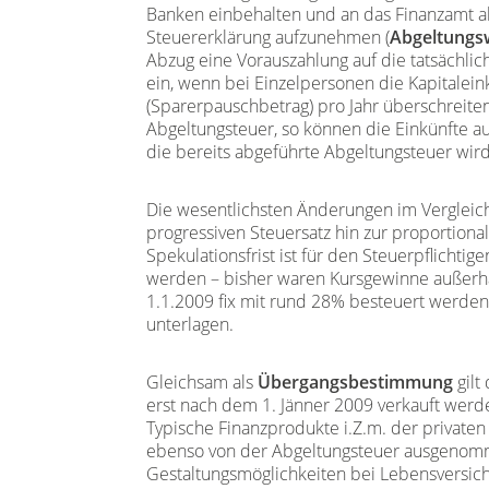
Banken einbehalten und an das Finanzamt abg
Steuererklärung aufzunehmen (
Abgeltungs
Abzug eine Vorauszahlung auf die tatsächlich
ein, wenn bei Einzelpersonen die Kapitale
(Sparerpauschbetrag) pro Jahr überschreiten
Abgeltungsteuer, so können die Einkünfte a
die bereits abgeführte Abgeltungsteuer wir
Die wesentlichsten Änderungen im Vergleich
progressiven Steuersatz hin zur proportiona
Spekulationsfrist ist für den Steuerpflichtige
werden – bisher waren Kursgewinne außerhalb 
1.1.2009 fix mit rund 28% besteuert werde
unterlagen.
Gleichsam als
Übergangsbestimmung
gilt
erst nach dem 1. Jänner 2009 verkauft werden
Typische Finanzprodukte i.Z.m. der private
ebenso von der Abgeltungsteuer ausgenomme
Gestaltungsmöglichkeiten bei Lebensversi