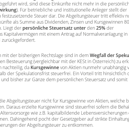
eführt wird, sind diese Einkünfte nicht mehr in die persönlic
wirkung
). Für betriebliche und institutionelle Anleger stellt der
 festzusetzende Steuer dar. Die Abgeltungsteuer tritt effektiv n
inkünfte als Summe aus Dividenden, Zinsen und Kursgewinnen 8
. Liegt der
persönliche Steuersatz unter
den
25%
der
us Kapitalvermögen mit einem Antrag auf Normalveranlagung in
d zurückgefordert.
 mit der bisherigen Rechtslage sind in dem
Wegfall der Speku
len Besteuerung (vergleichbar mit der KESt in Österreich) zu er
n nachteilig, da
Kursgewinne
von Aktien nunmehr unabhängig 
der Spekulationsfrist steuerfrei. Ein Vorteil tritt hinsichtlich
n und bisher zur Gänze dem persönlichen Steuersatz und somit
 die Abgeltungsteuer nicht für Kursgewinne von Aktien, welche
. Daraus erzielte Kursgewinne sind steuerfrei sofern die Behal
n Altersvorsorge wie z.B. kapitalbildende Lebensversicherungen
n. Dahingehend pocht der Gesetzgeber auf strikte Einhaltung 
cherungen der Abgeltungsteuer zu entkommen.