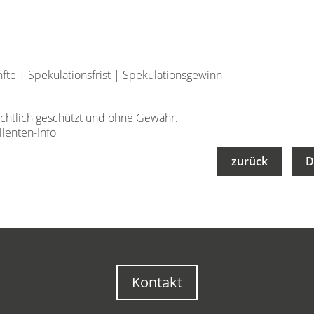
nfte
|
Spekulationsfrist
|
Spekulationsgewinn
echtlich geschützt und ohne Gewähr.
ienten-Info
zurück
D
Kontakt