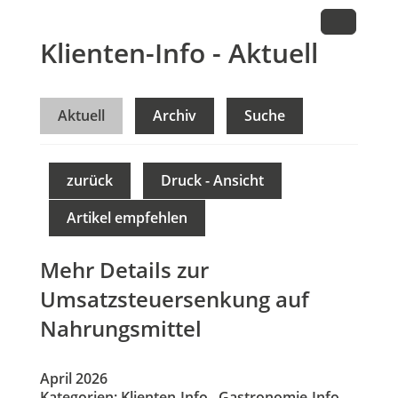
Klienten-Info - Aktuell
Aktuell
Archiv
Suche
zurück
Druck - Ansicht
Artikel empfehlen
Mehr Details zur
Umsatzsteuersenkung auf
Nahrungsmittel
April 2026
Kategorien:
Klienten-Info
,
Gastronomie-Info
,